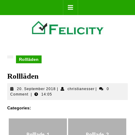
Rollläden
Rollläden
20. September 2018
|
christianesser
|
0
Comment
|
14:05
Categories:
Rolllade_1
Rolllade_2